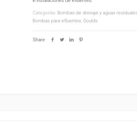
e instalaciones de efluentes.
Categorías:
Bombas de drenaje y aguas residuale
Bombas para efluentes
,
Goulds
Share