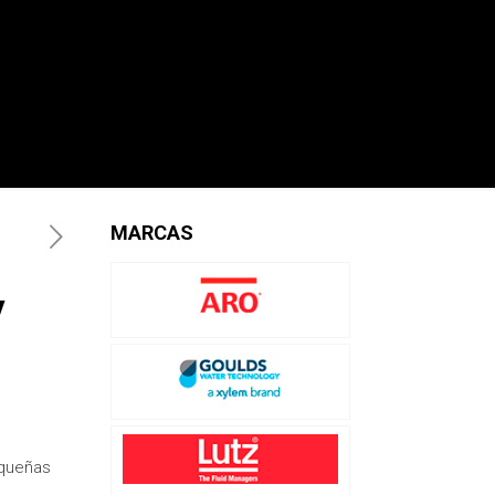
MARCAS
y
equeñas