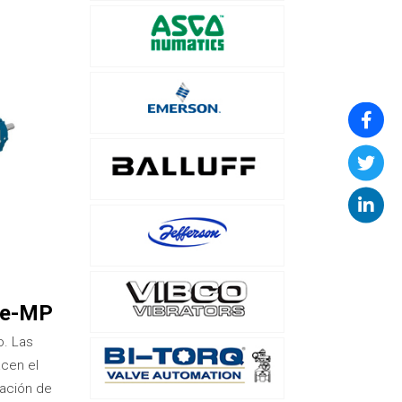
 e-MP
o. Las
cen el
cación de