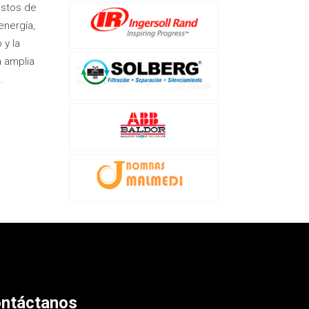
ostos de
energía,
 y la
a amplia
.
ntáctanos